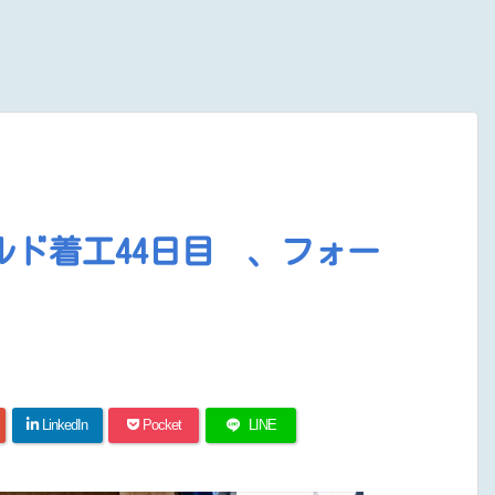
ド着工44日目 、フォー
LinkedIn
Pocket
LINE