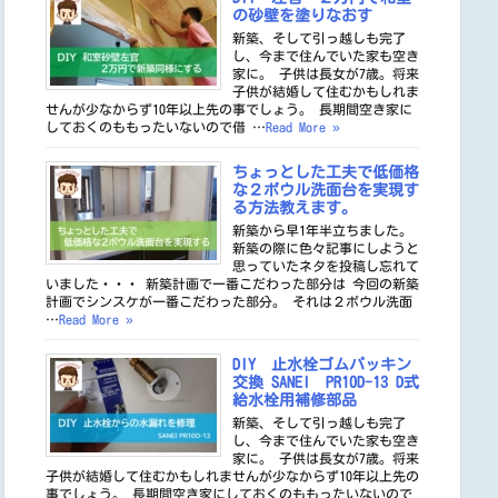
の砂壁を塗りなおす
新築、そして引っ越しも完了
し、今まで住んでいた家も空き
家に。 子供は長女が7歳。将来
子供が結婚して住むかもしれま
せんが少なからず10年以上先の事でしょう。 長期間空き家に
しておくのももったいないので借 …
Read More »
ちょっとした工夫で低価格
な２ボウル洗面台を実現す
る方法教えます。
新築から早1年半立ちました。
新築の際に色々記事にしようと
思っていたネタを投稿し忘れて
いました・・・ 新築計画で一番こだわった部分は 今回の新築
計画でシンスケが一番こだわった部分。 それは２ボウル洗面
…
Read More »
DIY 止水栓ゴムパッキン
交換 SANEI PR10D-13 D式
給水栓用補修部品
新築、そして引っ越しも完了
し、今まで住んでいた家も空き
家に。 子供は長女が7歳。将来
子供が結婚して住むかもしれませんが少なからず10年以上先の
事でしょう。 長期間空き家にしておくのももったいないので