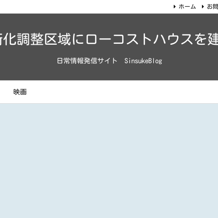
ホーム
お
街化調整区域にローコストハウスを
日常情報発信サイト SinsukeBlog
映画