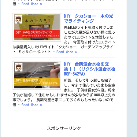
借 …
Read More »
DIY タカショー 木の光
でライティング
先日LEDライトを取り付けしま
したが光量が足りない様に思っ
たのでLEDライトを増設しまし
た。 今回取り付けたLEDライト
は前回購入したLEDライト“タカショー ガーデンアップライ
ト ミオ＆ローボルトト …
Read More »
DIY 台所混合水栓を交
換！！（リクシル混合水栓
RSF-542YA）
新築、そして引っ越しも完了
し、今まで住んでいた家も空き
家に。 子供は長女が7歳。将来
子供が結婚して住むかもしれませんが少なからず10年以上先の
事でしょう。 長期間空き家にしておくのももったいないので
借 …
Read More »
スポンサーリンク